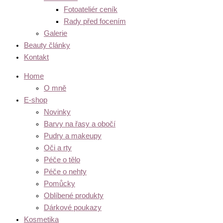
Fotoateliér ceník
Rady před focením
Galerie
Beauty články
Kontakt
Home
O mně
E-shop
Novinky
Barvy na řasy a obočí
Pudry a makeupy
Oči a rty
Péče o tělo
Péče o nehty
Pomůcky
Oblíbené produkty
Dárkové poukazy
Kosmetika