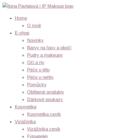
Přeskočit
na
Home
obsah
O mně
E-shop
Novinky
Barvy na řasy a obočí
Pudry a makeupy
Oči a rty
Péče o tělo
Péče o nehty
Pomůcky
Oblíbené produkty
Dárkové poukazy
Kosmetika
Kosmetika ceník
Vizážistka
Vizážistka ceník
Fotoateliér