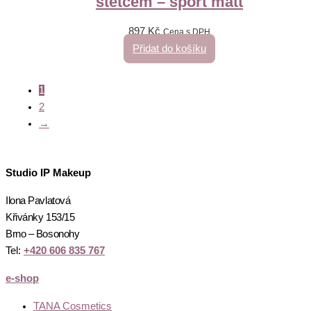
štětcem – sport matt
897
Kč
Cena s DPH
Přidat do košíku
1
2
→
Studio IP Makeup
Ilona Pavlatová
Křivánky 153/15
Brno – Bosonohy
Tel:
+420 606 835 767
e-shop
TANA Cosmetics