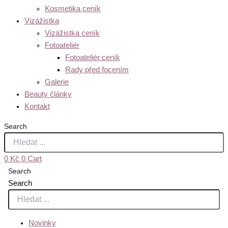
Kosmetika ceník
Vizážistka
Vizážistka ceník
Fotoateliér
Fotoateliér ceník
Rady před focením
Galerie
Beauty články
Kontakt
Search
0
Kč
0
Cart
Search
Search
Novinky