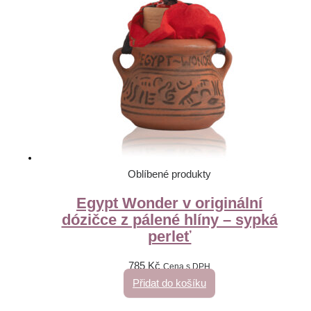
Oblíbené produkty
Egypt Wonder v originální
dózičce z pálené hlíny – sypká
perleť
785
Kč
Cena s DPH
Přidat do košíku