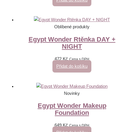
Oblíbené produkty
Egypt Wonder Rtěnka DAY +
NIGHT
472
Kč
Cena s DPH
Přidat do košíku
Novinky
Egypt Wonder Makeup
Foundation
649
Kč
Cena s DPH